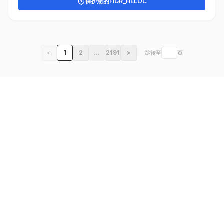
保护您的
FIGR_HELOC
<
1
2
...
2191
>
跳转至
页