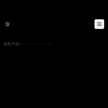
访问 UKey 官方网站，了解硬件钱包产品信息、下载
首页
/
产品
/
UKey Seed Ti 定位板
UKey Seed Ti 定位板
用于辅助数字钢印在 UKey Seed Ti 备份板上精准定位，透明亚克力材质便于