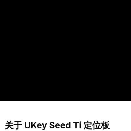
观察刻印位置，让助记词备份更整齐、更高效。
$
9.9
$
14.9
抢
加入购物车
库存告急
无门槛包邮
24/7 客服支持
24/7 售后支持
了解 邮递费用 和退货政策
关于 UKey Seed Ti 定位板