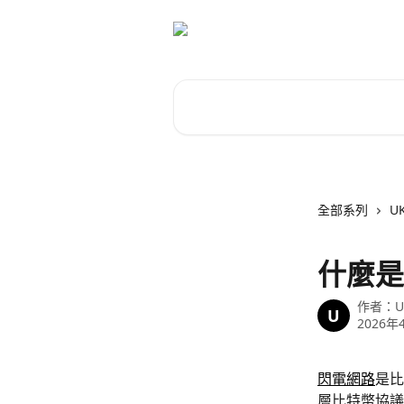
跳至主要內容
搜尋文章…
全部系列
U
什麼是
作者：
U
U
2026年
閃電網路
是比
層比特幣協議