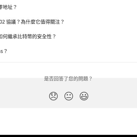
零地址？
402 協議？為什麼它值得關注？
如何繼承比特幣的安全性？
as？
是否回答了您的問題？
😞
😐
😃