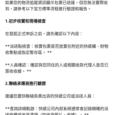
如果您的物流追蹤資訊顯示包裹已送達，但您無法實際收
到，請參考以下官方標準流程進行驗證和報告。
1.初步核實和現場檢查
在發起正式申訴之前，請先確認以下內容：
**派送點檢查：核實包裹是否放置在附近的快遞櫃、財物
收集點或指定暫存區。 **
**人員確認：確認與您同住的人或相關收款代理人是否已
簽收收據。 **
2.聯絡承運商進行驗證
建議您盡快聯絡負責出貨的快遞公司或派送人員：
**查詢詳細軌跡：快遞公司內部系統通常會記錄精確的派
送座標或收貨憑證（如收貨照片、收據）。 **