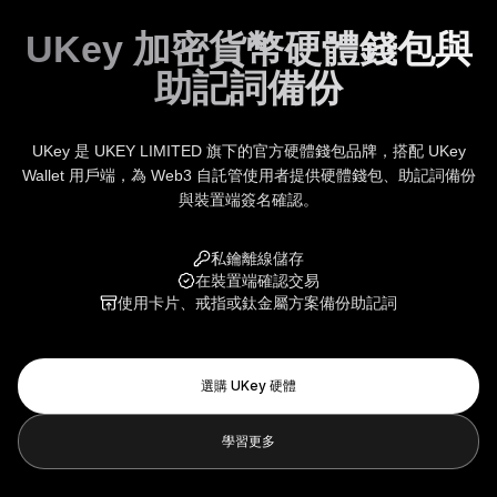
UKey 加密貨幣硬體錢包與
助記詞備份
UKey 是 UKEY LIMITED 旗下的官方硬體錢包品牌，搭配 UKey Walle
UKey 是 UKEY LIMITED 旗下的官方硬體錢包品牌，搭配 UKey
Wallet 用戶端，為 Web3 自託管使用者提供硬體錢包、助記詞備份
與裝置端簽名確認。
私鑰離線儲存
在裝置端確認交易
使用卡片、戒指或鈦金屬方案備份助記詞
選購 UKey 硬體
學習更多
UKey 加密貨幣硬體錢包與助記詞備份