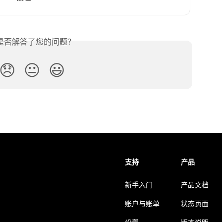
是否解答了您的问题？
😞
😐
😃
支持
产品
新手入门
产品文档
账户与账单
状态页面