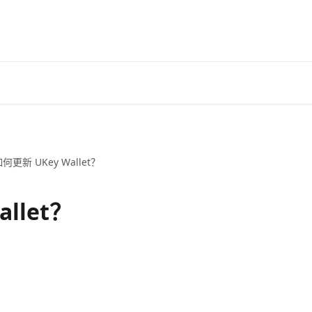
何更新 UKey Wallet？
llet？