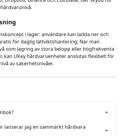
 hårdvarunivå.
ösning
nskoncept i lager: användare kan ladda ner och 
tis för daglig lättviktshantering; När man 
å som lagring av stora belopp eller högfrekventa 
, kan UKey hårdvaruenheter anslutas flexibelt för 
nivå av säkerhetsnivåer.
ånbok?
 lanserar jag en sammärkt hårdvara 