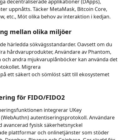
iga decentraliserade applikationer (DApps), 
ter uppnåtts. Täcker MetaMask, Bitcoin Core, 
, etc., Möt olika behov av interaktion i kedjan.
ng mellan olika miljöer
rade härledda sökvägsstandarder. Oavsett om du 
dra hårdvaruprodukter, Användare av Phantom, 
 och andra mjukvaruplånböcker kan använda det 
okollet. Migrera 
på ett säkert och sömlöst sätt till ekosystemet 
isering för FIDO/FIDO2
gneringsfunktionen integrerar UKey 
(WebAuthn) autentiseringsprotokoll. Användare 
 avancerad fysisk säkerhetsnyckel 
rade plattformar och onlinetjänster som stöder 
b, Dropbox, Binance och Coinbase, Ger skydd för 