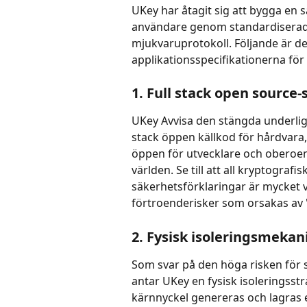
UKey har åtagit sig att bygga en s
användare genom standardiserad 
mjukvaruprotokoll. Följande är d
applikationsspecifikationerna fö
1. Full stack open source
UKey Avvisa den stängda underligg
stack öppen källkod för hårdvara,
öppen för utvecklare och oberoen
världen. Se till att all kryptograf
säkerhetsförklaringar är mycket ve
förtroenderisker som orsakas av 
2. Fysisk isoleringsmekan
Som svar på den höga risken för s
antar UKey en fysisk isoleringsst
kärnnyckel genereras och lagras e