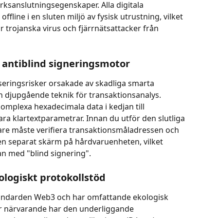
ksanslutningsegenskaper. Alla digitala 
fline i en sluten miljö av fysisk utrustning, vilket 
 trojanska virus och fjärrnätsattacker från 
h antiblind signeringsmotor
iseringsrisker orsakade av skadliga smarta 
n djupgående teknik för transaktionsanalys. 
plexa hexadecimala data i kedjan till 
ra klartextparametrar. Innan du utför den slutliga 
re måste verifiera transaktionsmåladressen och 
en separat skärm på hårdvaruenheten, vilket 
an med "blind signering".
ologiskt protokollstöd
tandarden Web3 och har omfattande ekologisk 
För närvarande har den underliggande 