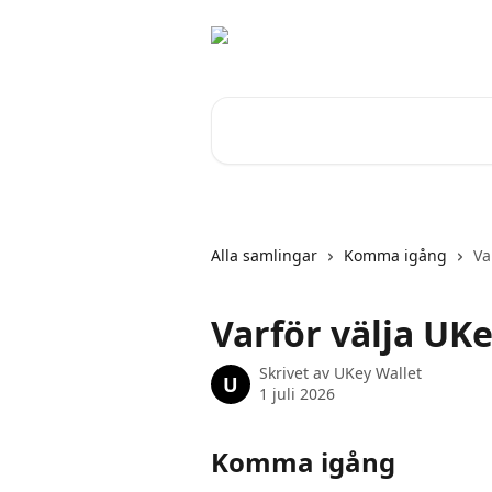
Hoppa till huvudinnehåll
Sök bland våra artiklar …
Alla samlingar
Komma igång
Va
Varför välja UK
Skrivet av
UKey Wallet
U
1 juli 2026
Komma igång