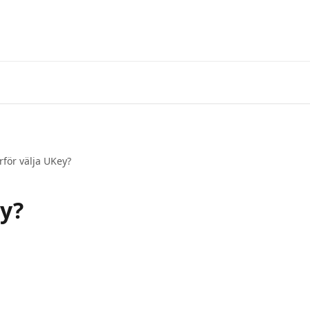
rför välja UKey?
ey?