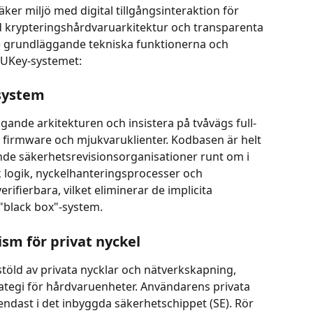
äker miljö med digital tillgångsinteraktion för 
krypteringshårdvaruarkitektur och transparenta 
e grundläggande tekniska funktionerna och 
r UKey-systemet:
-system
ande arkitekturen och insistera på tvåvägs full-
 firmware och mjukvaruklienter. Kodbasen är helt 
de säkerhetsrevisionsorganisationer runt om i 
isk logik, nyckelhanteringsprocesser och 
rifierbara, vilket eliminerar de implicita 
"black box"-system.
ism för privat nyckel
töld av privata nycklar och nätverkskapning, 
rategi för hårdvaruenheter. Användarens privata 
ndast i det inbyggda säkerhetschippet (SE). Rör 