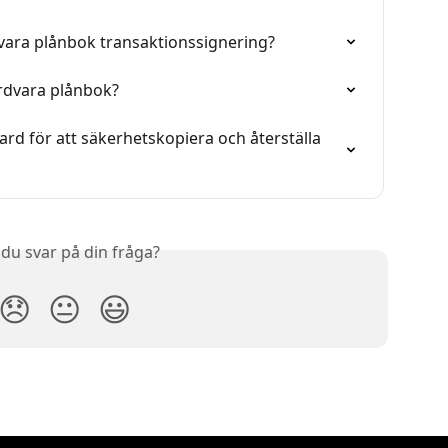
vara plånbok transaktionssignering?
årdvara plånbok?
rd för att säkerhetskopiera och återställa 
 du svar på din fråga?
😞
😐
😃