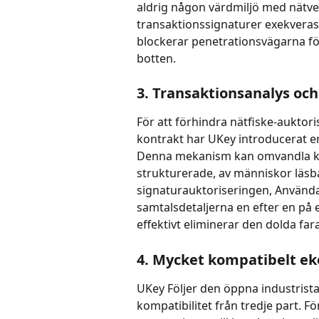
aldrig någon värdmiljö med nätver
transaktionssignaturer exekveras of
blockerar penetrationsvägarna för
botten.
3. Transaktionsanalys oc
För att förhindra nätfiske-auktor
kontrakt har UKey introducerat e
Denna mekanism kan omvandla kom
strukturerade, av människor läsba
signaturauktoriseringen, Använda
samtalsdetaljerna en efter en på 
effektivt eliminerar den dolda far
4. Mycket kompatibelt ek
UKey Följer den öppna industris
kompatibilitet från tredje part. 