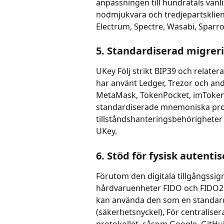
anpassningen till hundratals vanl
nodmjukvara och tredjepartsklien
Electrum, Spectre, Wasabi, Sparrow
5. Standardiserad migreri
UKey Följ strikt BIP39 och relate
har använt Ledger, Trezor och an
MetaMask, TokenPocket, imToken
standardiserade mnemoniska prot
tillståndshanteringsbehörigheter 
UKey.
6. Stöd för fysisk autent
Förutom den digitala tillgångssi
hårdvaruenheter FIDO och FIDO2 
kan använda den som en standard
(säkerhetsnyckel), För centralise
protokollet, såsom Google, GitHu