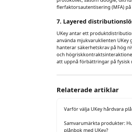
flerfaktorsautentisering (MFA) på
7. Layered distributionsl
UKey antar ett produktdistributio
använda mjukvaruklienten UKey gra
hanterar säkerhetskrav på hög niv
och högriskkontraktsinteraktioner
att uppnå förbättringar på fysisk 
Relaterade artiklar
Varför välja UKey hårdvara pl
Samvarumärkta produkter: Hur
plånbok med UKey?