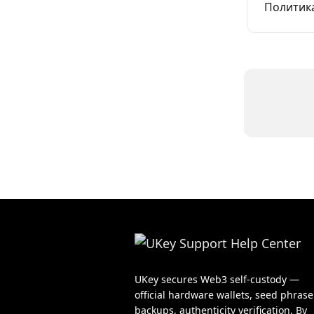
Политика
UKey secures Web3 self-custody —
official hardware wallets, seed phrase
backups, authenticity verification. By