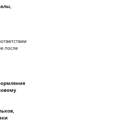
алы, 
ответствии 
е после 
формления 
новому 
ьков, 
аки 