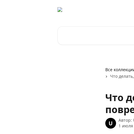
К основному содержимому
Поиск по статьям...
Все коллекци
Что делать
Что д
повр
Автор:
U
1 июля 