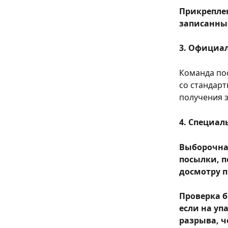
Прикрепле
записанные
3. Официал
Команда по
со стандарт
получения з
4. Специа
Выборочна
посылки, п
досмотру п
Проверка б
если на уп
разрыва, ч