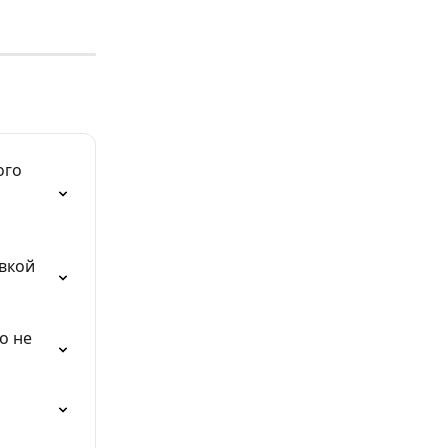
го 
 
вкой 
о не 