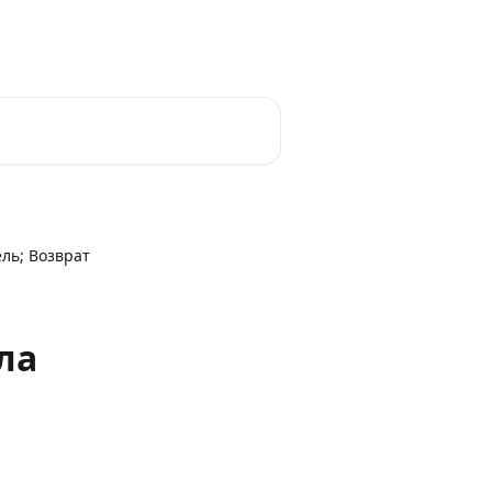
Pусский
ель; Возврат
ла