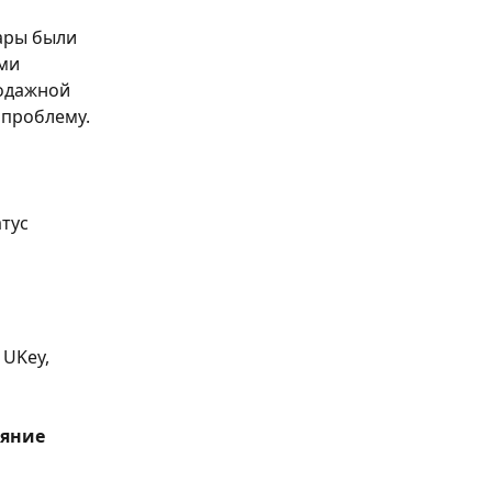
ары были 
ми 
одажной 
 проблему.
тус 
UKey, 
яние 