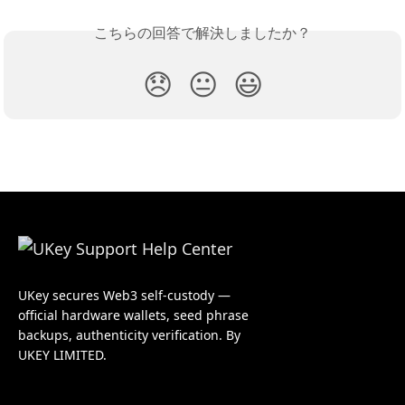
こちらの回答で解決しましたか？
😞
😐
😃
UKey secures Web3 self-custody —
official hardware wallets, seed phrase
backups, authenticity verification. By
UKEY LIMITED.