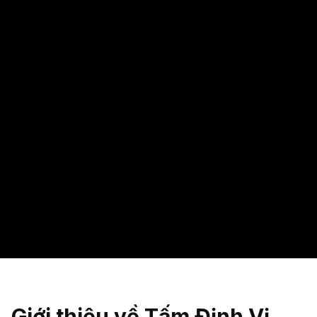
số trên bảng sao lưu UKey Seed Ti. Hỗ trợ việc đóng khắc seed phrase
gọn gàng, thẳng hàng và hiệu quả hơn.
$
9.9
$
14.9
cướp
Thêm vào giỏ
Hàng tồn kho sắp hết
Giao hàng miễn phí toàn cầu
Hỗ trợ 24/7
Hỗ trợ 24/7
Giao hàng & đổi trả
Giới thiệu về Tấm Định Vị