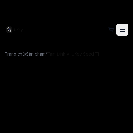
Truy cập trang web chính thức UKey để xem thông tin s
Trang chủ
/
Sản phẩm
/
Tấm Định Vị UKey Seed Ti
Tấm Định Vị UKey Seed Ti
Tấm hướng dẫn bằng acrylic trong suốt giúp định vị chính xác bộ đóng