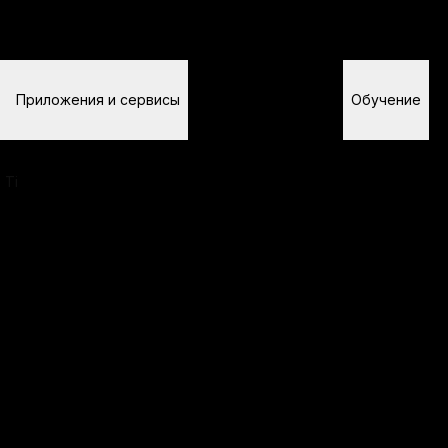
ции о продуктах, загрузок, проверки и официальной подд
Приложения и сервисы
Для разработчиков
Обучение
П
 Ti
Набор ц
UKey See