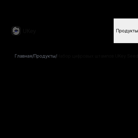
Посетите официальный сайт UKey для информа
Продукты
Главная
/
Продукты
/
Набор цифровых штампов UKey Seed