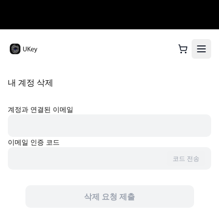
UKey 공식 웹사이트에서 제품 정보, 다운로드, 정품 
내 계정 삭제
계정과 연결된 이메일
이메일 인증 코드
코드 전송
삭제 요청 제출