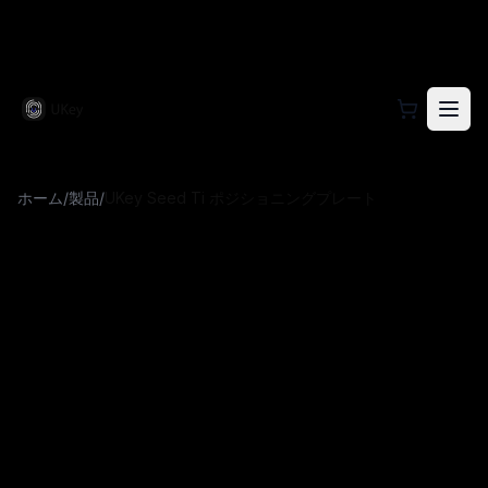
UKey 公式サイトで製品情報、ダウンロード、真贋
ホーム
/
製品
/
UKey Seed Ti ポジショニングプレート
UKey Seed Ti ポジショニン
グプレート