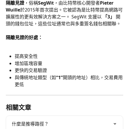
隔離見證
，俗稱
SegWit
，由比特幣核心開發者
Pieter 
Wuille
於2015年首次提出。它被認為是比特幣提高網路可
擴展性的更有效解決方案之一。 SegWit 支援以 
「3」
 開
頭的錢包位址，這些位址通常也與多重簽名錢包相關聯。
隔離見證的好處：
提高安全性
增加區塊容量
更快的交易驗證
與傳統地址類型（如
“1”
開頭的地址）相比，交易費用
更低
相關文章
什麼是推導路徑？