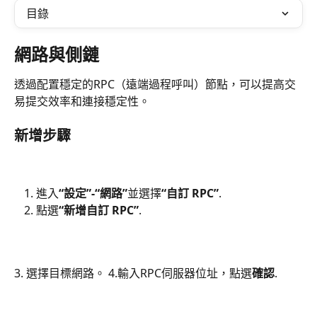
目錄
網路與側鏈
透過配置穩定的RPC（遠端過程呼叫）節點，可以提高交
易提交效率和連接穩定性。
新增步驟
進入
“設定”-“網路”
並選擇
“自訂 RPC”
.
點選
“新增自訂 RPC”
.
3. 選擇目標網路。 4.輸入RPC伺服器位址，點選
確認
.