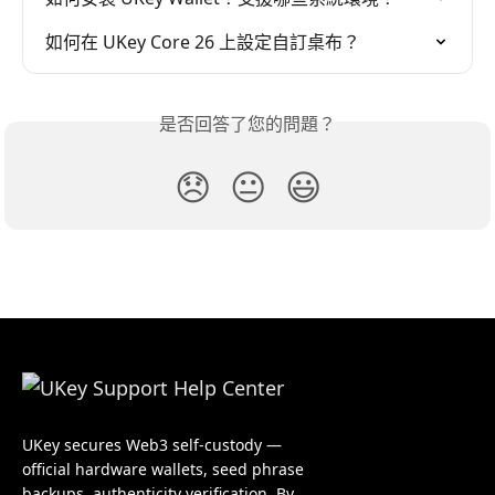
如何在 UKey Core 26 上設定自訂桌布？
是否回答了您的問題？
😞
😐
😃
UKey secures Web3 self-custody —
official hardware wallets, seed phrase
backups, authenticity verification. By