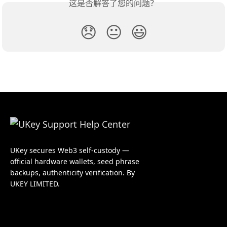
这是否解答了您的问题？
😞
😐
😃
UKey secures Web3 self-custody —
official hardware wallets, seed phrase
backups, authenticity verification. By
UKEY LIMITED.