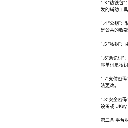
1.3 “热
发的辅助工具
1.4 “公
是公共的收款
1.5 “私
1.6“助记词
序单词是私钥
1.7“支付
法更改。
1.8“安全
设备或 UKe
第二条 平台