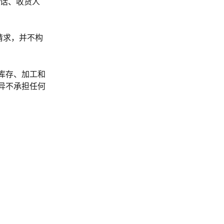
话、收货人
请求，并不构
据库存、加工和
差异不承担任何