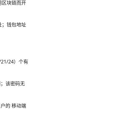
用区块链而开
址；钱包地址
。
21/24）个有
钥；该密码无
户的 移动端 