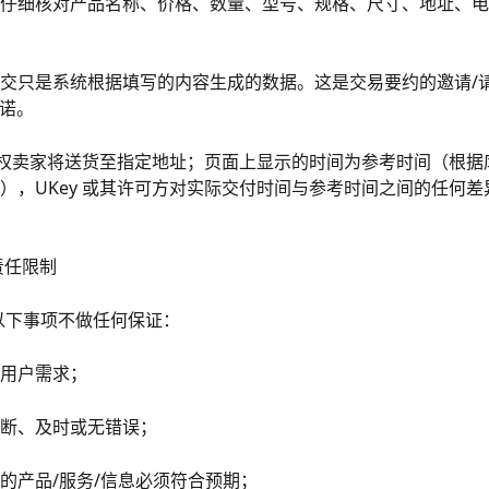
仔细核对产品名称、价格、数量、型号、规格、尺寸、地址、电
交只是系统根据填写的内容生成的数据。这是交易要约的邀请/
承诺。
其授权卖家将送货至指定地址；页面上显示的时间为参考时间（根
），UKey 或其许可方对实际交付时间与参考时间之间的任何
责任限制
y 对以下事项不做任何保证：
用户需求；
断、及时或无错误；
的产品/服务/信息必须符合预期；