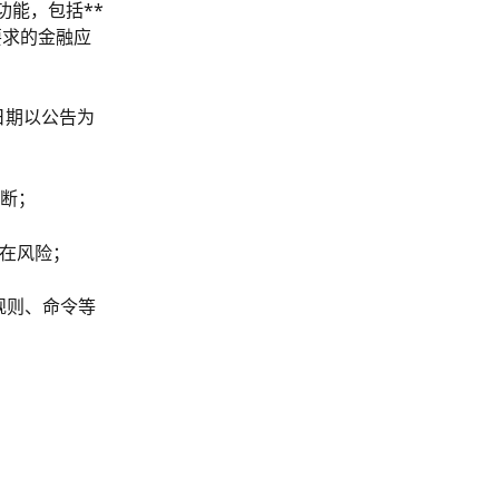
功能，包括**
要求的金融应
日期以公告为
断；
存在风险；
规则、命令等