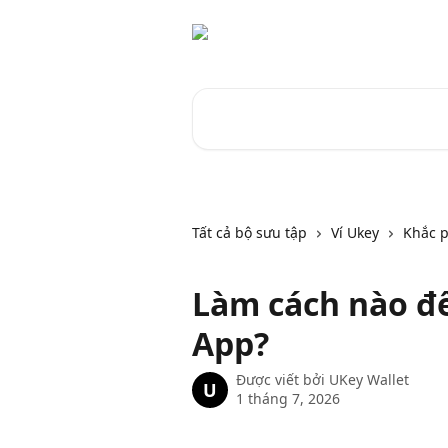
Bỏ qua đến nội dung chính
Tìm kiếm các bài viết...
Tất cả bộ sưu tập
Ví Ukey
Khắc p
Làm cách nào để
App?
Được viết bởi
UKey Wallet
U
1 tháng 7, 2026