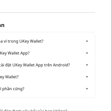
an
 ví trong UKey Wallet?
Key Wallet App?
cài đặt UKey Wallet App trên Android?
ey Wallet?
ví phần cứng?
iải đáp được câu hỏi của bạn không?