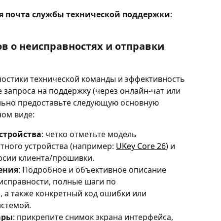
я почта службы технической поддержки
: 
в о неисправностях и отправки 
остики технической команды и эффективность 
 запроса на поддержку (через онлайн-чат или 
льно предоставьте следующую основную 
ом виде:
стройства
: четко отметьте модель 
тного устройства (например: 
UKey Core 26
) и 
рсии клиента/прошивки.
ения
: Подробное и объективное описание 
исправности, полные шаги по 
 а также конкретный код ошибки или 
истемой.
ары
: прикрепите снимок экрана интерфейса, 