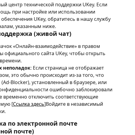
й центр технической поддержки UKey. Если 
мощь при настройке или использовании 
обеспечения UKey, обратитесь в нашу службу 
алам, указанным ниже.
поддержка (живой чат)
начок «Онлайн-взаимодействие» в правом 
ы официального сайта UKey, чтобы открыть 
 времени.
х неполадок
: Если страница не отображает 
ом, это обычно происходит из-за того, что 
Ad-Blocker), установленный в браузере, или 
конфиденциальности ошибочно заблокировали 
те временно отключить соответствующие 
мую [
Ссылка здесь
]Войдите в независимый 
ки.
ка по электронной почте 
ной почте)