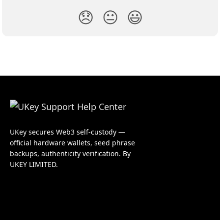
😞
😐
😃
UKey secures Web3 self-custody —
official hardware wallets, seed phrase
backups, authenticity verification. By
UKEY LIMITED.