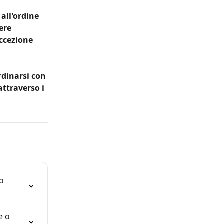
all'ordine 
ere 
eccezione 
rdinarsi con 
attraverso i 
o 
e o 