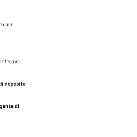
o alle 
conferme:
 
di deposito 
gente di 