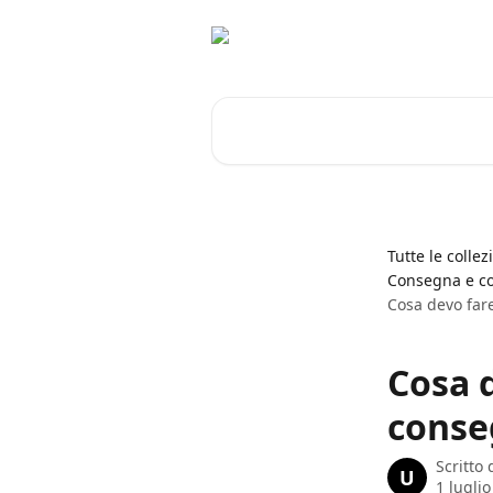
Vai al contenuto principale
Cerca articoli…
Tutte le collez
Consegna e c
Cosa devo fare
Cosa d
conse
Scritto
U
1 lugli