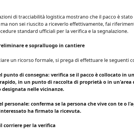
zioni di tracciabilità logistica mostrano che il pacco è stato 
a non sei riuscito a riceverlo effettivamente, fai riferiment
edure standard ufficiali per la verifica e la segnalazione.
preliminare e sopralluogo in cantiere
ciare un ricorso formale, si prega di effettuare le seguenti 
l punto di consegna: verifica se il pacco è collocato in un
apido, in un punto di raccolta di proprietà o in un'area 
designata nelle vicinanze.
 personale: conferma se la persona che vive con te o l'a
interessato ha firmato la ricevuta.
l corriere per la verifica