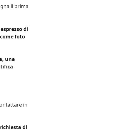
egna il prima 
 espresso di 
(come foto 
a, una 
ifica 
ontattare in 
richiesta di 