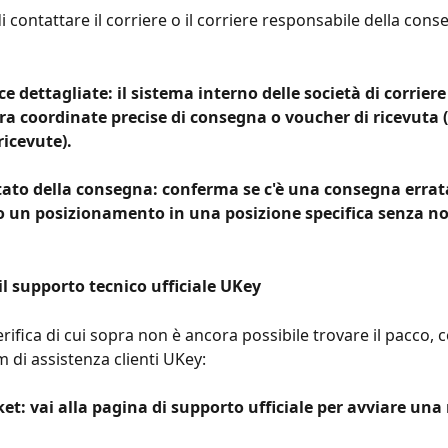
di contattare il corriere o il corriere responsabile della cons
ce dettagliate: il sistema interno delle società di corriere
tra coordinate precise di consegna o voucher di ricevuta 
ricevute).
stato della consegna: conferma se c'è una consegna errat
o un posizionamento in una posizione specifica senza not
il supporto tecnico ufficiale UKey
rifica di cui sopra non è ancora possibile trovare il pacco, c
 di assistenza clienti UKey:
ket: vai alla pagina di supporto ufficiale per avviare una 