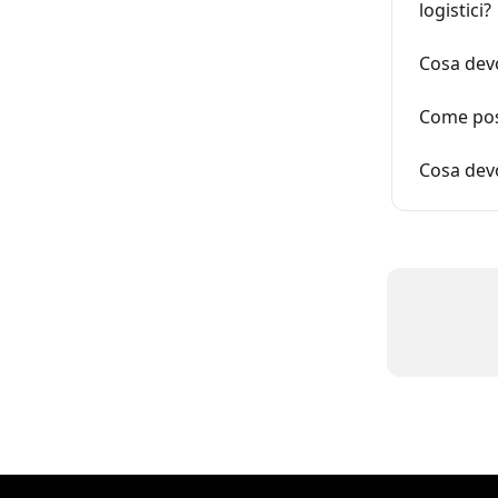
logistici?
Cosa devo
Come poss
Cosa devo