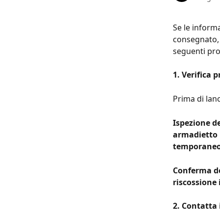
Se le informa
consegnato, m
seguenti proc
1. Verifica 
Prima di lan
Ispezione de
armadietto r
temporaneo 
Conferma del
riscossione 
2. Contatta i