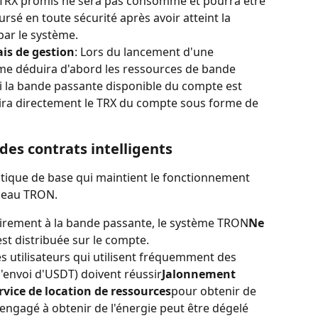
 TRX promis ne sera pas consommé et pourra être 
sé en toute sécurité après avoir atteint la 
par le système.
ais de gestion
: Lors du lancement d'une 
ème déduira d'abord les ressources de bande 
i la bande passante disponible du compte est 
uira directement le TRX du compte sous forme de 
 des contrats intelligents
atique de base qui maintient le fonctionnement 
éseau TRON.
airement à la bande passante, le système TRON
Ne 
est distribuée sur le compte.
es utilisateurs qui utilisent fréquemment des 
l'envoi d'USDT) doivent réussir
Jalonnement 
rvice de location de ressources
pour obtenir de 
 engagé à obtenir de l'énergie peut être dégelé 