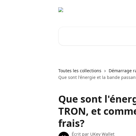
Passer au contenu principal
Rechercher un article...
Toutes les collections
Démarrage r
Que sont l'énergie et la bande passan
Que sont l'éner
TRON, et commen
frais?
Écrit par
UKey Wallet