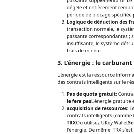
passante supplémentaire. Le
dégelé et entièrement rembour
période de blocage spécifiée 
Logique de déduction des fr
transaction normale, le syst
passante correspondantes ; s
insuffisante, le système détr
frais de mineur.
3. L’énergie : le carburant
L'énergie est la ressource inform
des contrats intelligents sur le r
Pas de quota gratuit
: Contr
le fera pas
L'énergie gratuite 
acquisition de ressources
: L
contrats intelligents (comme 
TRX
Ou utilisez UKey Wallet
Se
l'énergie. De même, TRX s'est