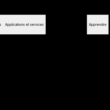
produits, les téléchargements, la vérification et le support officiel
s
Applications et services
Pour les développeurs
Apprendre
i
Jeu de P
UKey See