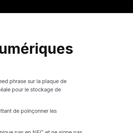
de port et la politique de retour
Numériques
ed phrase sur la plaque de
déale pour le stockage de
tant de poinçonner les
munique pas en NFC et ne signe pas