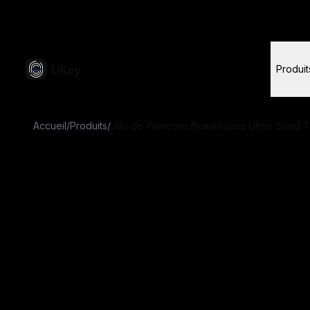
Visitez le site officiel UKey pour les informations 
Produit
Accueil
/
Produits
/
Jeu de Poinçons Numériques UKey Seed T