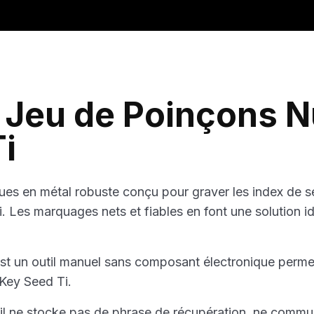
En savoir plus sur les frais 
 Jeu de Poinçons 
i
s en métal robuste conçu pour graver les index de se
 Les marquages nets et fiables en font une solution i
t un outil manuel sans composant électronique permet
UKey Seed Ti.
eul, il ne stocke pas de phrase de récupération, ne com