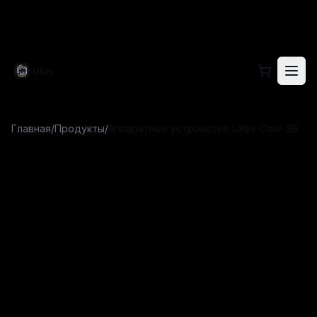
Посетите официальный сайт UKey для информации 
Главная
/
Продукты
/
Аппаратное устройство UKey Core 26