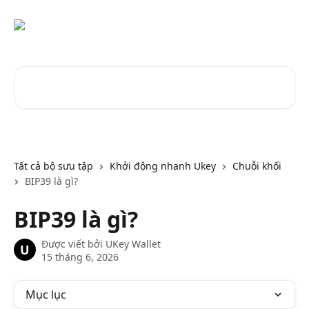
Bỏ qua đến nội dung chính
Tìm kiếm các bài viết...
Tất cả bộ sưu tập
Khởi động nhanh Ukey
Chuỗi khối
BIP39 là gì?
BIP39 là gì?
Được viết bởi
UKey Wallet
U
15 tháng 6, 2026
Mục lục