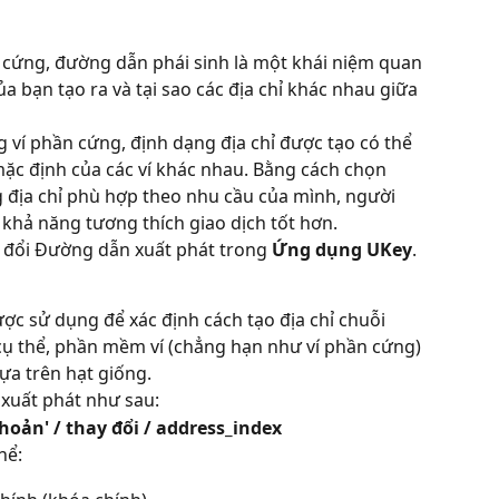
n cứng, đường dẫn phái sinh là một khái niệm quan 
ủa bạn tạo ra và tại sao các địa chỉ khác nhau giữa 
 ví phần cứng, định dạng địa chỉ được tạo có thể 
mặc định của các ví khác nhau. Bằng cách chọn 
 địa chỉ phù hợp theo nhu cầu của mình, người 
 khả năng tương thích giao dịch tốt hơn.
 đổi Đường dẫn xuất phát trong 
Ứng dụng UKey
.
ợc sử dụng để xác định cách tạo địa chỉ chuỗi 
ụ thể, phần mềm ví (chẳng hạn như ví phần cứng) 
dựa trên hạt giống.
xuất phát như sau:
khoản' / thay đổi / address_index
hể: