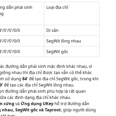
g dẫn phái sinh 
Loại địa chỉ
ng
'/0'/0'/0/0
Di sản
'/0'/0'/0/0
SegWit lồng nhau
'/0'/0'/0/0
SegWit gốc
các đường dẫn phái sinh mặc định khác nhau, vì 
giống nhau thì địa chỉ được tạo vẫn có thể khác 
ịnh sử dụng 
84'
 để tạo địa chỉ SegWit gốc, trong khi 
9'
 để tạo các địa chỉ SegWit lồng nhau.
họn đường dẫn phái sinh phù hợp là rất quan 
giữa các định dạng địa chỉ khác nhau.
ần cứng
 và 
Ứng dụng UKey
 hỗ trợ đường dẫn 
g nhau, SegWit gốc và Taproot
, giúp người dùng 
 tốt hơn.