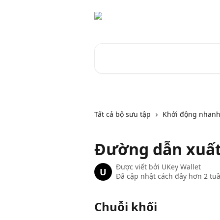
Bỏ qua đến nội dung chính
Tìm kiếm các bài viết...
Tất cả bộ sưu tập
Khởi động nhanh
Đường dẫn xuất 
Được viết bởi
UKey Wallet
U
Đã cập nhật cách đây hơn 2 tu
Chuỗi khối