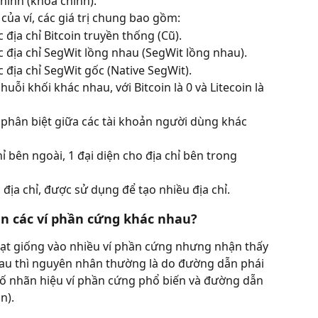
hính (khóa chính).
của ví, các giá trị chung bao gồm:
 địa chỉ Bitcoin truyền thống (Cũ).
 địa chỉ SegWit lồng nhau (SegWit lồng nhau).
 địa chỉ SegWit gốc (Native SegWit).
huỗi khối khác nhau, với Bitcoin là 0 và Litecoin là 
phân biệt giữa các tài khoản người dùng khác 
hỉ bên ngoài, 1 đại diện cho địa chỉ bên trong 
 địa chỉ, được sử dụng để tạo nhiều địa chỉ.
rên các ví phần cứng khác nhau?
t giống vào nhiều ví phần cứng nhưng nhận thấy 
hau thì nguyên nhân thường là do đường dẫn phái 
số nhãn hiệu ví phần cứng phổ biến và đường dẫn 
n).