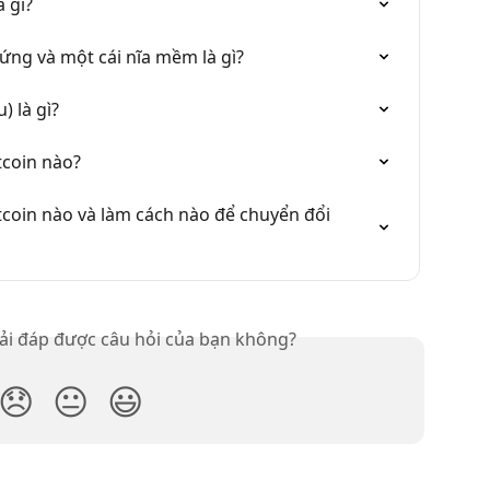
 gì?
cứng và một cái nĩa mềm là gì?
) là gì?
tcoin nào?
tcoin nào và làm cách nào để chuyển đổi 
iải đáp được câu hỏi của bạn không?
😞
😐
😃