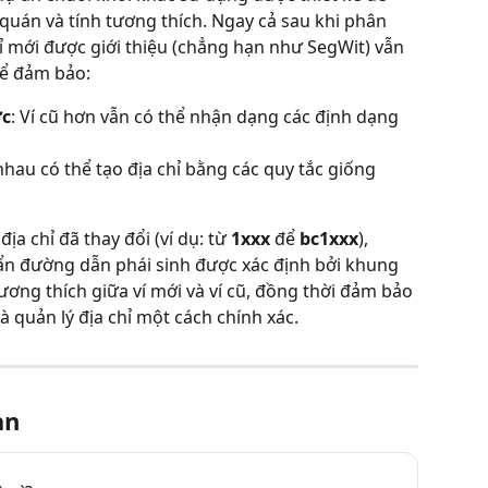
 quán và tính tương thích. Ngay cả sau khi phân 
 mới được giới thiệu (chẳng hạn như SegWit) vẫn 
để đảm bảo:
ợc
: Ví cũ hơn vẫn có thể nhận dạng các định dạng 
 nhau có thể tạo địa chỉ bằng các quy tắc giống 
a chỉ đã thay đổi (ví dụ: từ 
1xxx
 để 
bc1xxx
), 
ẩn đường dẫn phái sinh được xác định bởi khung 
ơng thích giữa ví mới và ví cũ, đồng thời đảm bảo 
à quản lý địa chỉ một cách chính xác.
an