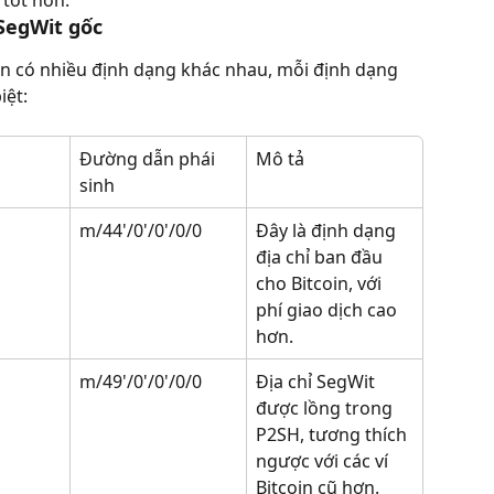
SegWit gốc
coin có nhiều định dạng khác nhau, mỗi định dạng 
iệt:
Đường dẫn phái 
Mô tả
sinh
m/44'/0'/0'/0/0
Đây là định dạng 
địa chỉ ban đầu 
cho Bitcoin, với 
phí giao dịch cao 
hơn.
m/49'/0'/0'/0/0
Địa chỉ SegWit 
được lồng trong 
P2SH, tương thích 
ngược với các ví 
Bitcoin cũ hơn.