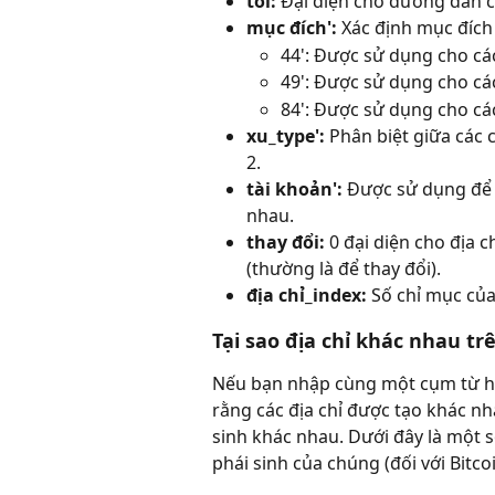
tôi: 
Đại diện cho đường dẫn c
mục đích': 
Xác định mục đích 
44': Được sử dụng cho các
49': Được sử dụng cho các
84': Được sử dụng cho các
xu_type': 
Phân biệt giữa các c
2.
tài khoản': 
Được sử dụng để 
nhau.
thay đổi: 
0 đại diện cho địa c
(thường là để thay đổi).
địa chỉ_index: 
Số chỉ mục của
Tại sao địa chỉ khác nhau t
Nếu bạn nhập cùng một cụm từ hạ
rằng các địa chỉ được tạo khác n
sinh khác nhau. Dưới đây là một 
phái sinh của chúng (đối với Bitcoi