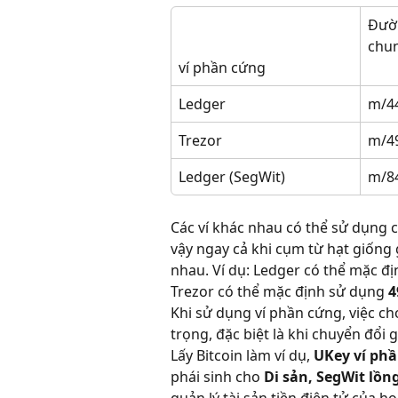
Đườn
chu
ví phần cứng
Ledger
m/44
Trezor
m/49
Ledger (SegWit)
m/84
Các ví khác nhau có thể sử dụng 
vậy ngay cả khi cụm từ hạt giống 
nhau. Ví dụ: Ledger có thể mặc đ
Trezor có thể mặc định sử dụng 
4
Khi sử dụng ví phần cứng, việc c
trọng, đặc biệt là khi chuyển đổi 
Lấy Bitcoin làm ví dụ, 
UKey ví ph
phái sinh cho 
Di sản, SegWit lồn
quản lý tài sản tiền điện tử của họ