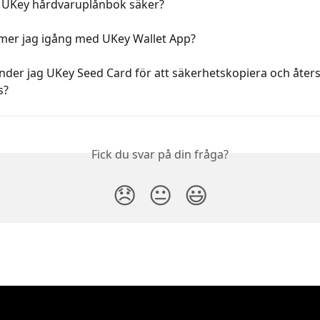
r UKey hårdvaruplånbok säker?
er jag igång med UKey Wallet App?
der jag UKey Seed Card för att säkerhetskopiera och återst
s?
Fick du svar på din fråga?
😞
😐
😃