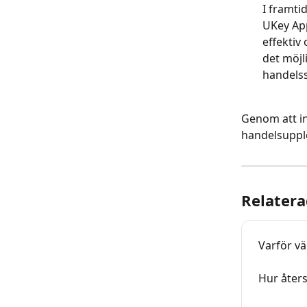
I framti
UKey App
effektiv
det möjl
handelss
Genom att in
handelsupple
Relatera
Varför vä
Hur åters