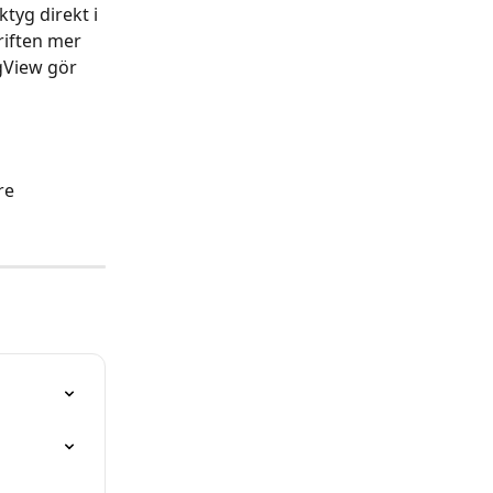
yg direkt i 
riften mer 
gView gör 
 
re 