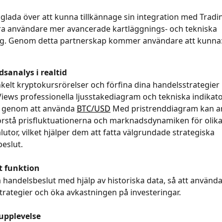
glada över att kunna tillkännage sin integration med Tradi
åra användare mer avancerade kartläggnings- och tekniska 
yg. Genom detta partnerskap kommer användare att kunna
sanalys i realtid
kelt kryptokursrörelser och förfina dina handelsstrategier
iews professionella ljusstakediagram och tekniska indikatore
 genom att använda 
BTC/USD
 Med pristrenddiagram kan a
förstå prisfluktuationerna och marknadsdynamiken för olika
lutor, vilket hjälper dem att fatta välgrundade strategiska 
eslut.
t funktion
 handelsbeslut med hjälp av historiska data, så att använd
strategier och öka avkastningen på investeringar.
upplevelse