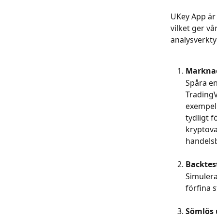
UKey App är 
vilket ger v
analysverkt
Marknad
Spåra en
TradingV
exempel
tydligt 
kryptova
handelsb
Backtes
Simulera
förfina 
Sömlös 