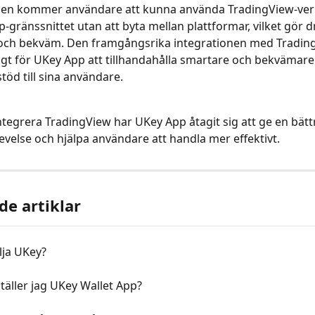
den kommer användare att kunna använda TradingView-verkt
-gränssnittet utan att byta mellan plattformar, vilket gör d
 och bekväm. Den framgångsrika integrationen med Tradin
igt för UKey App att tillhandahålla smartare och bekvämare
töd till sina användare.
tegrera TradingView har UKey App åtagit sig att ge en bätt
velse och hjälpa användare att handla mer effektivt.
de artiklar
lja UKey?
täller jag UKey Wallet App?