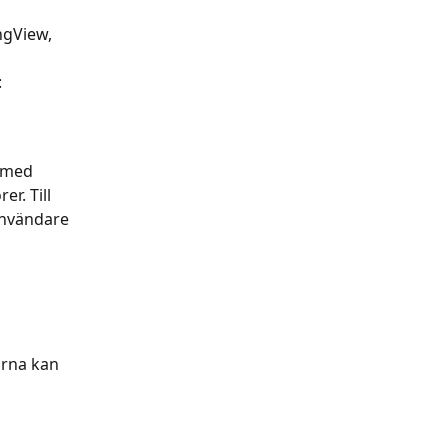
ngView, 
:
 med 
r. Till 
nvändare 
 
arna kan 