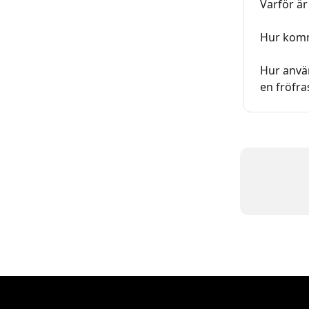
Varför ä
Hur komm
Hur använ
en fröfra