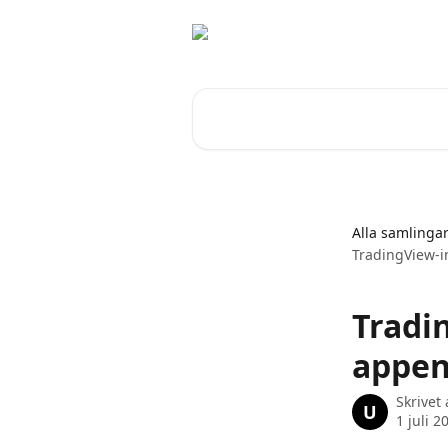
Hoppa till huvudinnehåll
Sök bland våra artiklar …
Alla samlinga
TradingView-i
Tradi
appen
Skrivet
U
1 juli 2