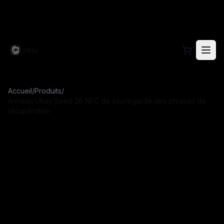
Visitez le site officiel UKey pour les informations produi
Accueil
/
Produits
/
Anneau UKey Seed 26 NFC de sauvegarde des phrases de
récupération