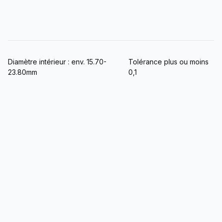
Diamètre intérieur : env. 15.70-
Tolérance plus ou moins
23.80mm
0,1
Circonférence
Diamètre intérieur
Code américain
intérieure
(mm/pouce)
(mm/pouce)
US5
15.70/0.618
49.32/1.942
US6
16.50/0.650
51.84/2.041
US7
17.30/0.681
54.35/2.140